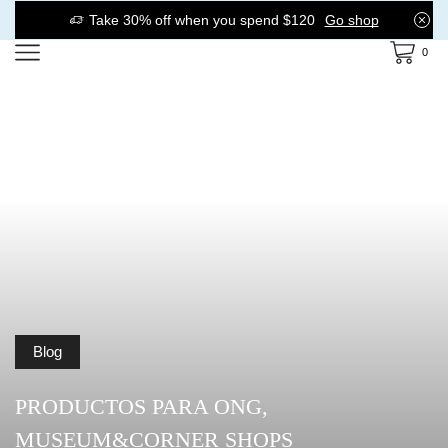
Take 30% off when you spend $120
Go shop
0
Blog
PRODUCTOS PARA ONG,
MUSEUM&CORNER SHOPS