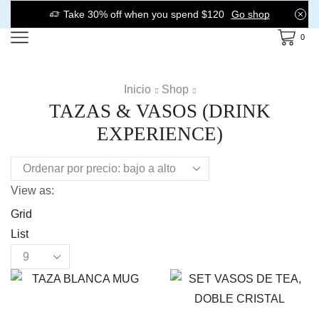
Take 30% off when you spend $120
Go shop
0
Inicio
Shop
TAZAS & VASOS (DRINK
EXPERIENCE)
View as:
Grid
List
Products
per
page