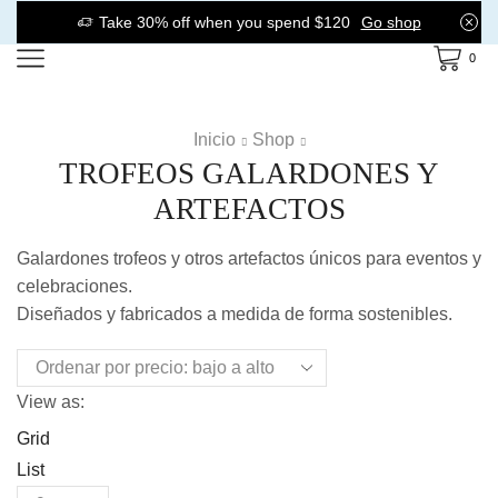
Take 30% off when you spend $120
Go shop
0
Inicio
Shop
TROFEOS GALARDONES Y
ARTEFACTOS
Galardones trofeos y otros artefactos únicos para eventos y
celebraciones.
Diseñados y fabricados a medida de forma sostenibles.
View as:
Grid
List