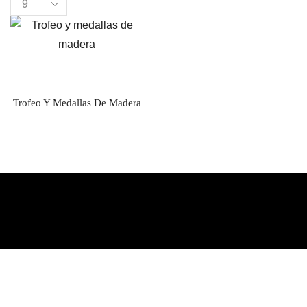
Products
per
page
Trofeo Y Medallas De Madera