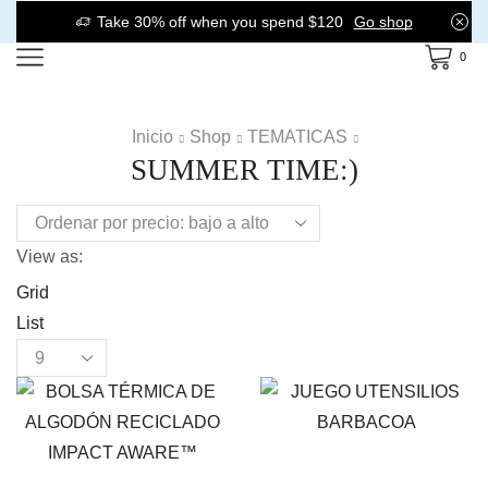
Take 30% off when you spend $120
Go shop
0
Inicio
Shop
TEMATICAS
SUMMER TIME:)
View as:
Grid
List
Products
per
page