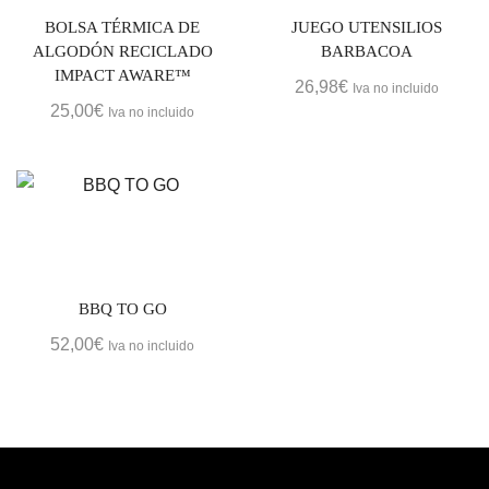
BOLSA TÉRMICA DE
JUEGO UTENSILIOS
ALGODÓN RECICLADO
BARBACOA
IMPACT AWARE™
26,98
€
Iva no incluido
25,00
€
Iva no incluido
BBQ TO GO
52,00
€
Iva no incluido