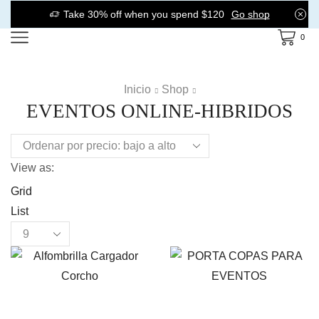
Take 30% off when you spend $120
Go shop
0
Inicio
Shop
EVENTOS ONLINE-HIBRIDOS
View as:
Grid
List
Products
per
page