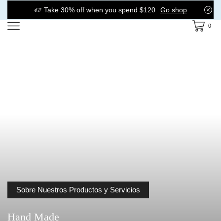
Take 30% off when you spend $120
Go shop
0
Sobre Nuestros Productos y Servicios
Hand Made