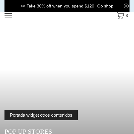
Take 30% off when you spend $120
Go shop
0
Portada widget otros contenidos
POP UP STORES