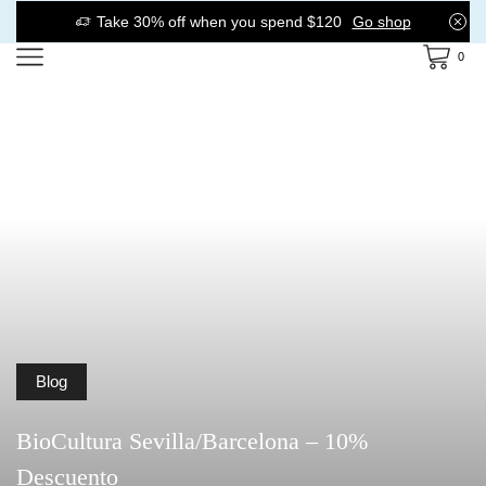
Take 30% off when you spend $120
Go shop
0
Blog
BioCultura Sevilla/Barcelona – 10%
Descuento