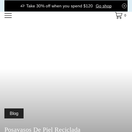
Take 30% off when you spend $120
Go shop
0
Blog
Posavasos De Piel Reciclada