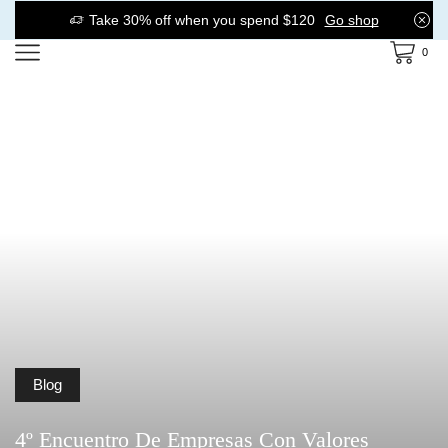
Take 30% off when you spend $120
Go shop
0
Blog
4º Encuentro De Empresas Con Valores