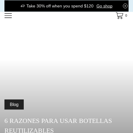
Take 30% off when you spend $120
Go shop
0
Blog
6 RAZONES PARA USAR BOTELLAS
REUTILIZABLES