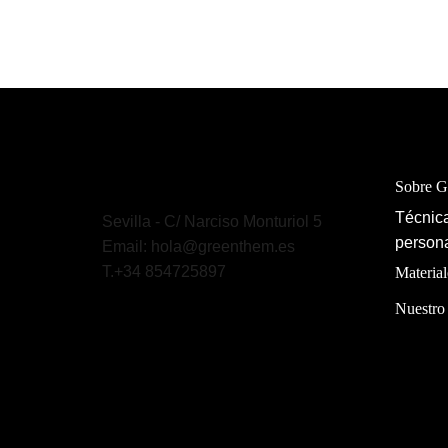
Sobre 
Técnica
Sevilla - C/ Narciso Monturiol 5
persona
Email: hola@greenthem.es
T.+34 854725897
Material
Nuestro