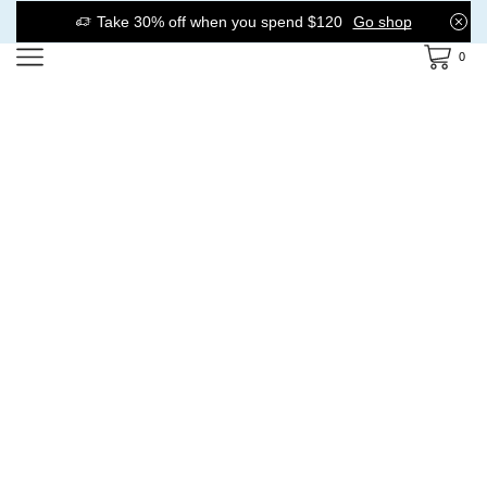
Take 30% off when you spend $120
Go shop
0