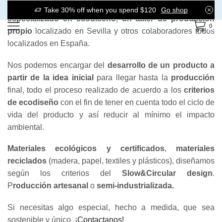
En
GREENthem contamos con un equipo de diseño
Take 30% off when you spend $120
Go shop
especializado en ecodiseño
,
un taller de producción
0
propio
localizado en Sevilla y otros colaboradores todos
localizados en España.
Nos podemos encargar del
desarrollo de un producto a
partir de la idea inicial
para llegar hasta la
producción
final, todo el proceso realizado de acuerdo a los
criterios
de ecodiseño
con el fin de tener en cuenta todo el ciclo de
vida del producto y así reducir al mínimo el impacto
ambiental.
Materiales ecológicos y certificados
,
materiales
reciclados
(madera, papel, textiles y plásticos), diseñamos
según los criterios del
Slow&Circular design
.
P
roducción artesanal
o
semi-industrializada.
Si necesitas algo especial, hecho a medida, que sea
sostenible y único,
¡Contactanos!