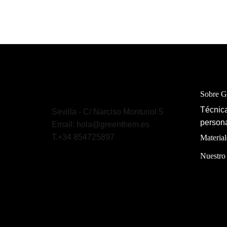
Sobre 
Técnica
Sevilla - C/ Narciso Monturiol 5
persona
Email: hola@greenthem.es
T.+34 854725897
Material
Nuestro