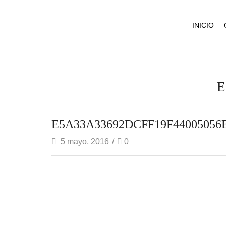
INICIO
E
E5A33A33692DCFF19F44005056
5 mayo, 2016
/
0