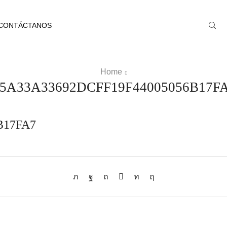
CONTÁCTANOS
Home
5A33A33692DCFF19F44005056B17F
B17FA7