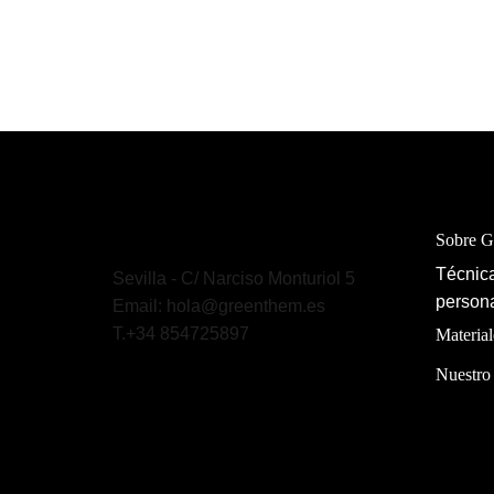
Sobre 
Técnica
Sevilla - C/ Narciso Monturiol 5
persona
Email: hola@greenthem.es
T.+34 854725897
Material
Nuestro