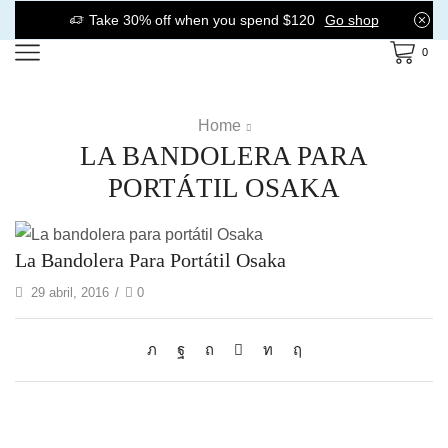
Take 30% off when you spend $120
Go shop
0
Home
LA BANDOLERA PARA
PORTÁTIL OSAKA
La Bandolera Para Portátil Osaka
29 abril, 2016
/
0