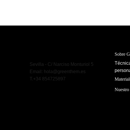
Sobre 
Técnica
Sevilla - C/ Narciso Monturiol 5
persona
Email: hola@greenthem.es
T.+34 854725897
Material
Nuestro