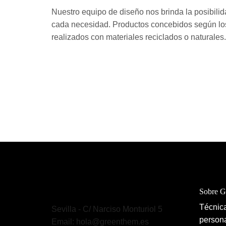
Nuestro equipo de diseño nos brinda la posibilid
cada necesidad. Productos concebidos según los c
realizados con materiales reciclados o naturales.
Sobre 
Técnica
Sevilla - C/ Narciso Monturiol 5
persona
Email: hola@greenthem.es