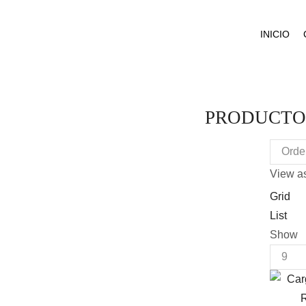
INICIO
PRODUCTO
View as
Grid
List
Show
Produc
per
page