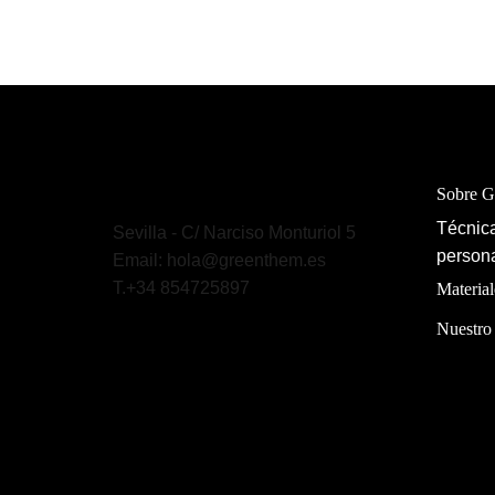
Sobre 
Técnica
Sevilla - C/ Narciso Monturiol 5
persona
Email: hola@greenthem.es
T.+34 854725897
Material
Nuestro