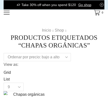
Take 30% off when you spend $120
Go shop
0
Inicio
Shop
PRODUCTOS ETIQUETADOS
“CHAPAS ORGÁNICAS”
View as:
Grid
List
Products
per
page