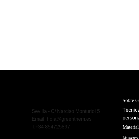
Sobre 
Técnica
Sevilla - C/ Narciso Monturiol 5
persona
Email: hola@greenthem.es
T.+34 854725897
Material
Nuestro