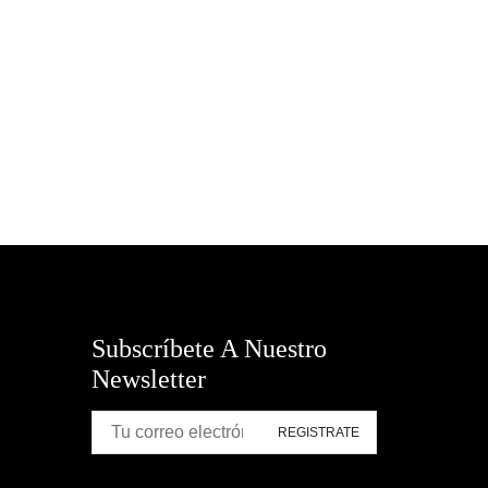
SUMMER TIME:)
TELETRABAJO - OFICINA EN CASA
Todas las categorías
TROFEOS GALARDONES Y
ARTEFACTOS
Subscríbete A Nuestro
Newsletter