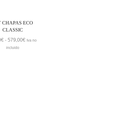
T CHAPAS ECO
CLASSIC
Rango
0
€
-
579,00
€
Iva no
de
incluido
precios:
desde
32,00€
hasta
579,00€