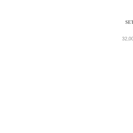
SE
32,0