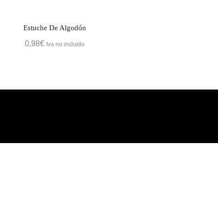
Estuche De Algodón
0,98
€
Iva no incluido