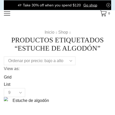
Take 30% off when you spend $120
Go shop
0
Inicio
Shop
PRODUCTOS ETIQUETADOS
“ESTUCHE DE ALGODÓN”
View as:
Grid
List
Products
per
page