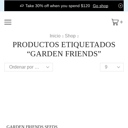
Take 30% off when you spend $120
Go shop
0
Inicio
Shop
PRODUCTOS ETIQUETADOS
“GARDEN FRIENDS”
Products
per
page
INICIO
CONTÁCTANOS
GARDEN FRIENDS SEEDS