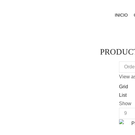
INICIO
PRODUCT
View as
Grid
List
Show
Produc
per
page