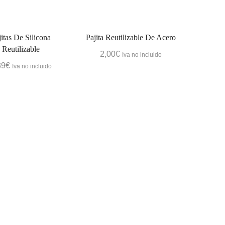
jitas De Silicona
Pajita Reutilizable De Acero
Reutilizable
2,00
€
Iva no incluido
39
€
Iva no incluido