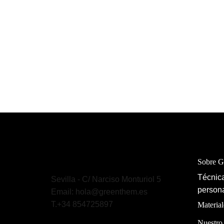
Sobre 
Técnica
Sevilla - C/ Narciso Monturiol 5
persona
Email: hola@greenthem.es
T.+34 854725897
Material
Nuestro