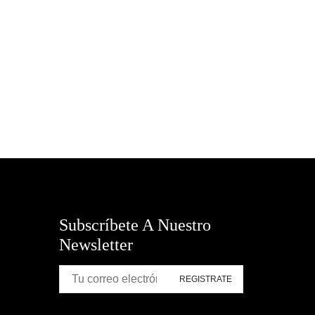
SUMMER TIME:)
TELETRABAJO - OFICINA EN CASA
Todas las categorías
TROFEOS GALARDONES Y
ARTEFACTOS
Subscríbete A Nuestro
Newsletter