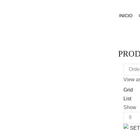
INICIO
PROD
View as
Grid
List
Show
Produc
per
page