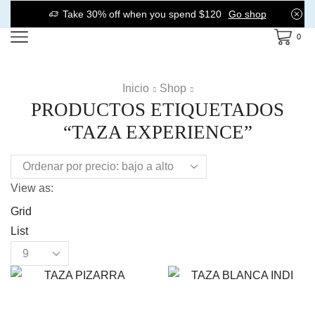
Take 30% off when you spend $120
Go shop
0
Inicio
Shop
PRODUCTOS ETIQUETADOS
“TAZA EXPERIENCE”
View as:
Grid
List
Products
per
page