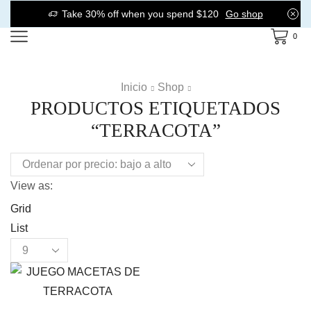
Take 30% off when you spend $120
Go shop
0
Inicio
Shop
PRODUCTOS ETIQUETADOS
“TERRACOTA”
View as:
Grid
List
Products
per
page