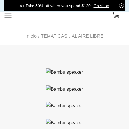
Take 30% off when you spend $120
Go shop
0
Inicio
TEMATICAS
AL AIRE LIBRE