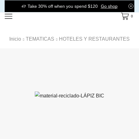
Take 30% off when you spend $120
Go shop
0
Inicio
TEMATICAS
HOTELES Y RESTAURANTES