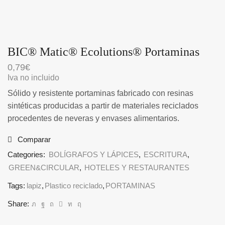
BIC® Matic® Ecolutions® Portaminas
0,79
€
Iva no incluido
Sólido y resistente portaminas fabricado con resinas
sintéticas producidas a partir de materiales reciclados
procedentes de neveras y envases alimentarios.
Comparar
Categories:
BOLÍGRAFOS Y LÁPICES
,
ESCRITURA
,
GREEN&CIRCULAR
,
HOTELES Y RESTAURANTES
Tags:
lapiz
,
Plastico reciclado
,
PORTAMINAS
Share: