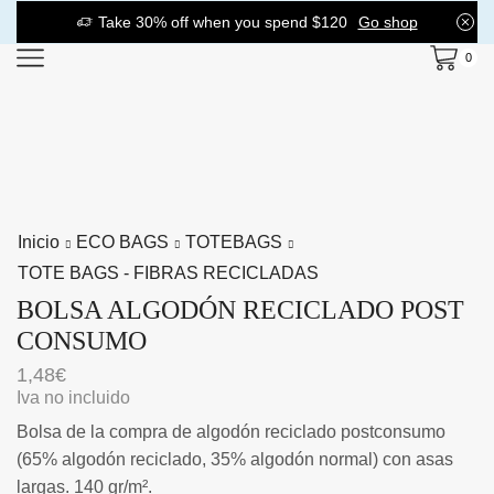
Take 30% off when you spend $120
Go shop
0
Inicio
ECO BAGS
TOTEBAGS
TOTE BAGS - FIBRAS RECICLADAS
BOLSA ALGODÓN RECICLADO POST
CONSUMO
1,48
€
Iva no incluido
Bolsa de la compra de algodón reciclado postconsumo
(65% algodón reciclado, 35% algodón normal) con asas
largas. 140 gr/m².