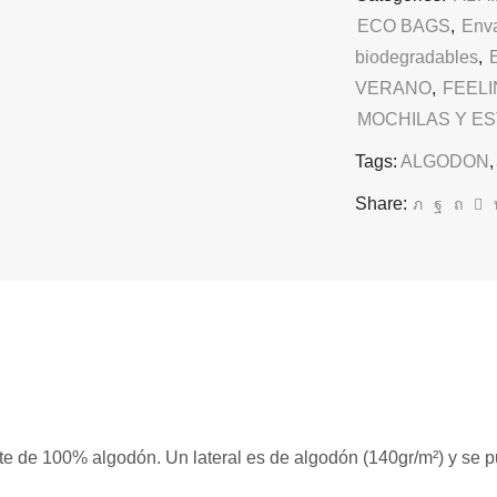
ECO BAGS
,
Enva
biodegradables
,
VERANO
,
FEEL
MOCHILAS Y E
Tags:
ALGODON
,
Share:
 de 100% algodón. Un lateral es de algodón (140gr/m²) y se pu