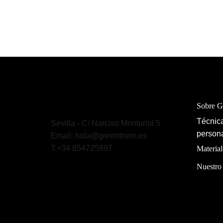
Sobre 
Técnica
Sevilla - C/ Narciso Monturiol 5
persona
Email: hola@greenthem.es
T.+34 854725897
Material
Nuestro