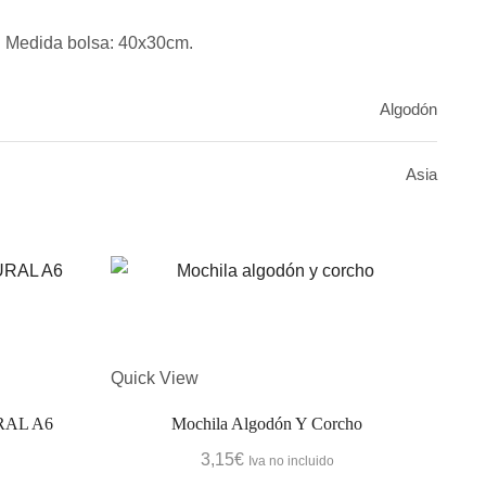
l. Medida bolsa: 40x30cm.
Algodón
Asia
Quick View
Quic
AL A6
Mochila Algodón Y Corcho
S
3,15
€
Iva no incluido