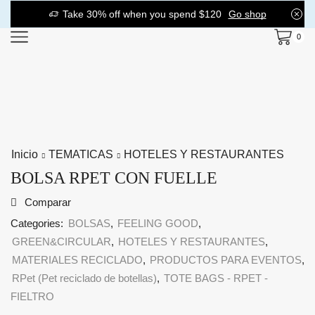
Take 30% off when you spend $120
Go shop
0
Inicio
TEMATICAS
HOTELES Y RESTAURANTES
BOLSA RPET CON FUELLE
Comparar
Categories:
BOLSAS
,
FEELING GOOD
,
GREEN&CIRCULAR
,
HOTELES Y RESTAURANTES
,
MATERIALES RECICLADO
,
PRODUCTOS PARA EVENTOS
,
RPet (Pet reciclado de botellas)
,
TOTE BAGS - RPET -
FIELTRO