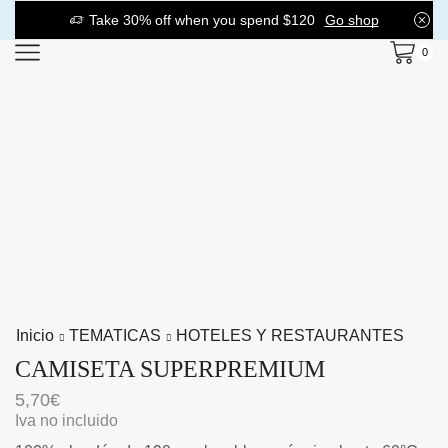
Take 30% off when you spend $120
Go shop
0
Inicio
TEMATICAS
HOTELES Y RESTAURANTES
CAMISETA SUPERPREMIUM
5,70
€
Iva no incluido