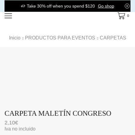
Take 30% off when you spend $120
Go shop
0
Inicio
PRODUCTOS PARA EVENTOS
CARPETAS
CARPETA MALETÍN CONGRESO
2,10
€
Iva no incluido