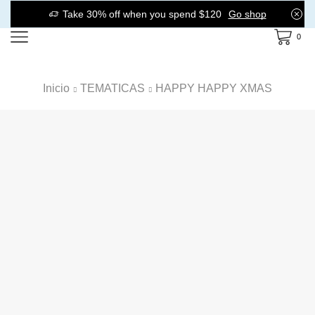
Take 30% off when you spend $120
Go shop
0
Inicio
TEMATICAS
HAPPY HAPPY XMAS