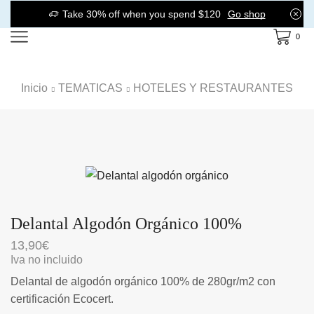
Take 30% off when you spend $120
Go shop
0
Inicio
TEMATICAS
HOTELES Y RESTAURANTES
Delantal Algodón Orgánico 100%
13,90
€
Iva no incluido
Delantal de algodón orgánico 100% de 280gr/m2 con
certificación Ecocert.