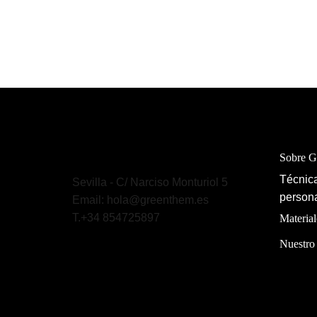
Sobre 
Técnica
Sevilla - C/ Narciso Monturiol 5
persona
Email: hola@greenthem.es
T.+34 854725897
Material
Nuestro