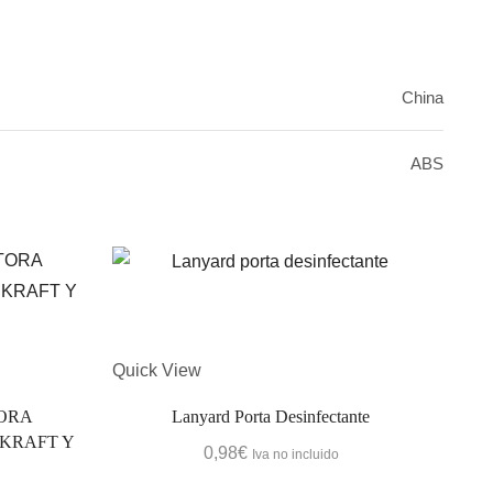
China
ABS
Quick View
Quic
ORA
Lanyard Porta Desinfectante
CI
 KRAFT Y
0,98
€
Iva no incluido