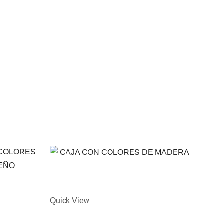
Quick View
Quic