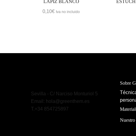
LÁPIZ BLANCO
ESTUCH
0,10
€
Iva no incluido
Sobre 
Técnica
Sevilla - C/ Narciso Monturiol 5
persona
Email: hola@greenthem.es
T.+34 854725897
Material
Nuestro