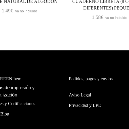
E NATURAL DE ALGODÓN
CUADERNO LIBRETA (8 
DIFERENTES) PEQU
1,49
€
Iva no incluido
1,58
€
Iva no incluido
GREENthem
Pedidos, pagos y envíos
s de impresión y
lización
Aviso Legal
es y Certificaciones
Privacidad y LPD
 Blog