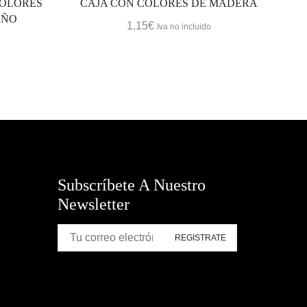
COLORES
CAJA CON COLORES DE MADERA
EÑO
1,15
€
Iva no incluido
Subscríbete A Nuestro
Newsletter