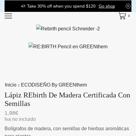
Take 30% off when you spend $120
Go shop
0
Inicio
ECODISEÑO By GREENthem
Lápiz REbirth De Madera Certificada Con
Semillas
1,98
€
Iva no incluido
Bolígrafos de madera, con semillas de hierbas aromáticas