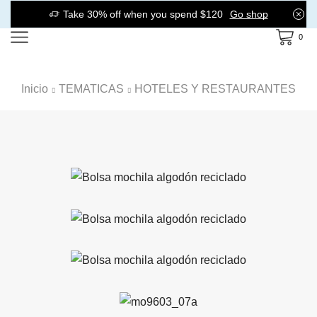
Take 30% off when you spend $120
Go shop
0
Inicio
TEMATICAS
HOTELES Y RESTAURANTES