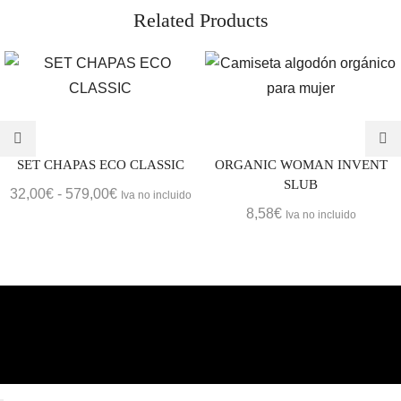
Related Products
SET CHAPAS ECO CLASSIC
ORGANIC WOMAN INVENT
SLUB
Rango
32,00
€
-
579,00
€
Iva no incluido
8,58
€
de
Iva no incluido
precios:
desde
32,00€
hasta
579,00€