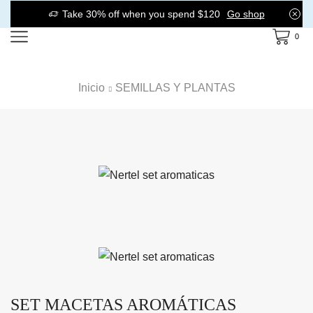
Take 30% off when you spend $120
Go shop
0
Inicio
SEMILLAS Y PLANTAS
SET MACETAS AROMÁTICAS