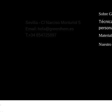
Sobre 
Técnica
Sevilla - C/ Narciso Monturiol 5
persona
Email: hola@greenthem.es
T.+34 854725897
Material
Nuestro