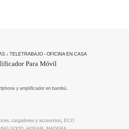
AS
TELETRABAJO - OFICINA EN CASA
ificador Para Móvil
tphone y amplificador en bambú.
oces, cargadores y accesorios
,
ECO
LING GOOD
,
HOGAR
,
MADERA
,