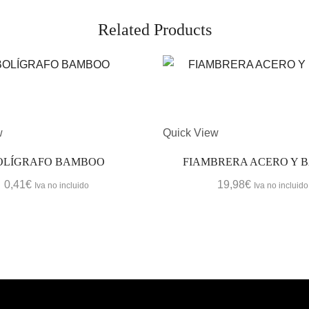
Related Products
w
Quick View
OLÍGRAFO BAMBOO
FIAMBRERA ACERO Y 
0,41
€
19,98
€
Iva no incluido
Iva no incluido