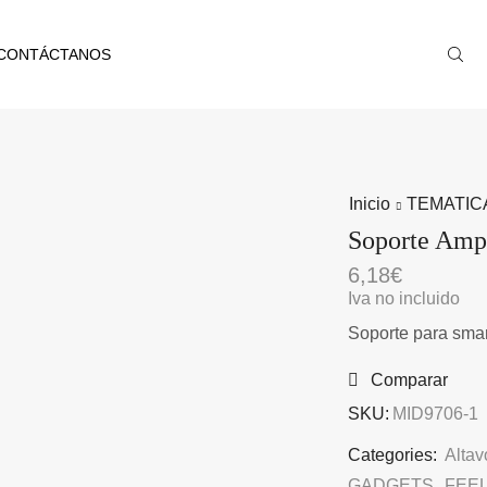
CONTÁCTANOS
Inicio
TEMATIC
Soporte Ampl
6,18
€
Iva no incluido
Soporte para smar
Comparar
SKU:
MID9706-1
Categories:
Altav
GADGETS
,
FEE