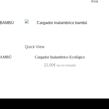
Asia
Quick View
Quic
BAMBÚ
Cargador Inalambrico Ecológico
22,00
€
Iva no incluido