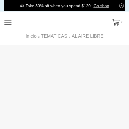
Take 30% off when you spend $120
Go shop
0
Inicio
TEMATICAS
AL AIRE LIBRE
INICIO
CONTÁCTANOS