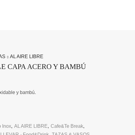
AS
AL AIRE LIBRE
E CAPA ACERO Y BAMBÚ
xidable y bambú.
 Inox
,
AL AIRE LIBRE
,
Cafe&Te Break
,
LLEVAR - Food&Drink
,
TAZAS & VASOS