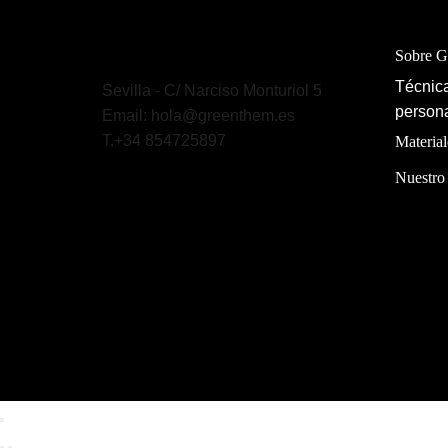
Sobre 
Técnica
Sevilla - C/ Narciso Monturiol 5
persona
Email: hola@greenthem.es
T.+34 854725897
Material
Nuestro