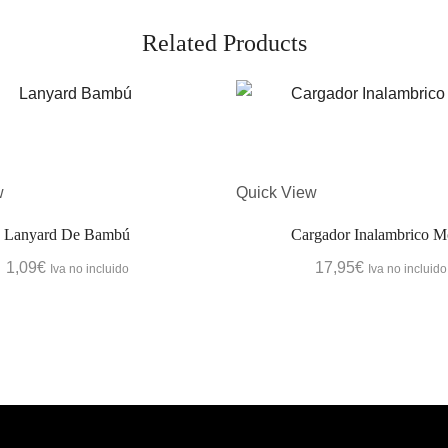
Related Products
w
Quick View
Lanyard De Bambú
Cargador Inalambrico M
1,09
€
17,95
€
Iva no incluido
Iva no incluido