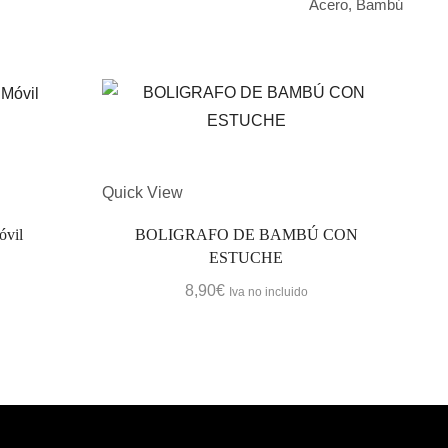
Acero, Bambú
Quick View
Quic
óvil
BOLIGRAFO DE BAMBÚ CON
ESTUCHE
8,90
€
Iva no incluido