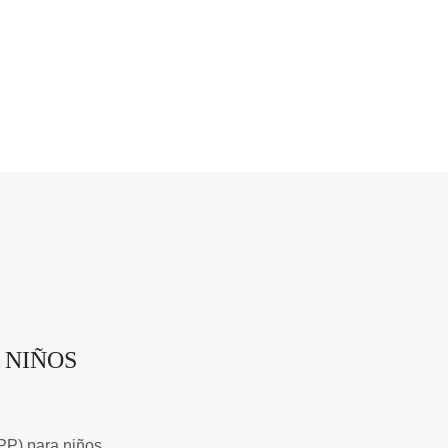
 NIÑOS
(PP) para niños ….