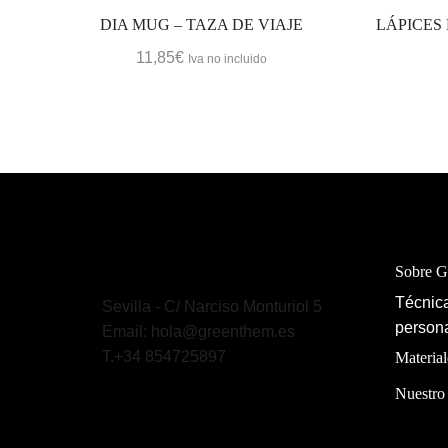
DIA MUG – TAZA DE VIAJE
LÁPICES
11,85
€
Iva no incluido
Sobre 
Técnica
Sevilla - C/ Narciso Monturiol 5
persona
Email: hola@greenthem.es
T.+34 854725897
Material
Nuestro