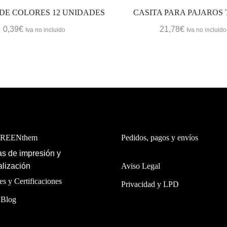
 DE COLORES 12 UNIDADES
CASITA PARA PAJAROS
0,39
€
21,78
€
Iva no incluido
Iva no incluido
GREENthem
Pedidos, pagos y envíos
s de impresión y
lización
Aviso Legal
es y Certificaciones
Privacidad y LPD
 Blog