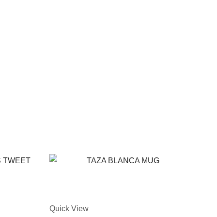
Quick View
Quic