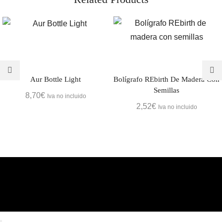
Aur Bottle Light
Bolígrafo REbirth De Madera Con
Semillas
8,70
€
Iva no incluido
2,52
€
Iva no incluido