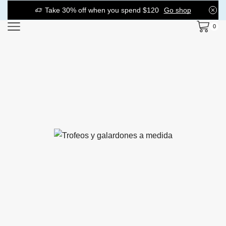
Take 30% off when you spend $120
Go shop
0