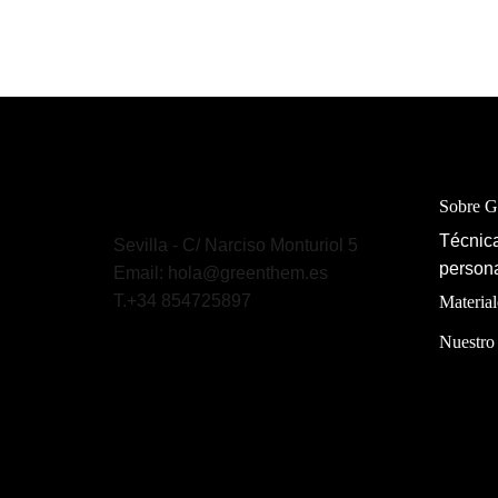
Sobre 
Técnica
Sevilla - C/ Narciso Monturiol 5
persona
Email: hola@greenthem.es
T.+34 854725897
Material
Nuestro