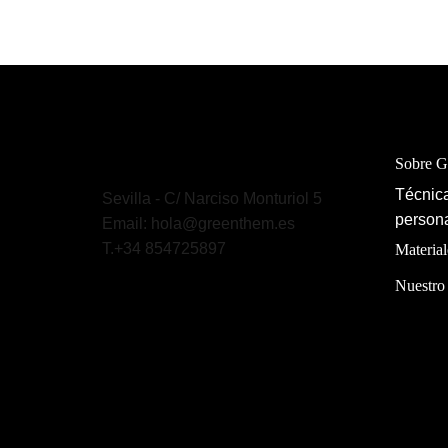
Sobre 
Técnica
Sevilla - C/ Narciso Monturiol 5
persona
Email: hola@greenthem.es
T.+34 854725897
Material
Nuestro