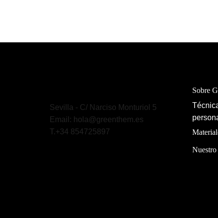
Sobre 
Técnica
Sevilla - C/ Narciso Monturiol 5
persona
Email: hola@greenthem.es
T.+34 854725897
Material
Nuestro